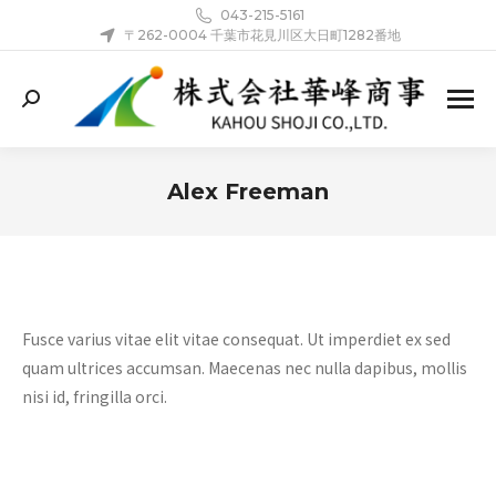
043-215-5161
〒262-0004 千葉市花見川区大日町1282番地
Search:
Alex Freeman
You are here:
Fusce varius vitae elit vitae consequat. Ut imperdiet ex sed
quam ultrices accumsan. Maecenas nec nulla dapibus, mollis
nisi id, fringilla orci.